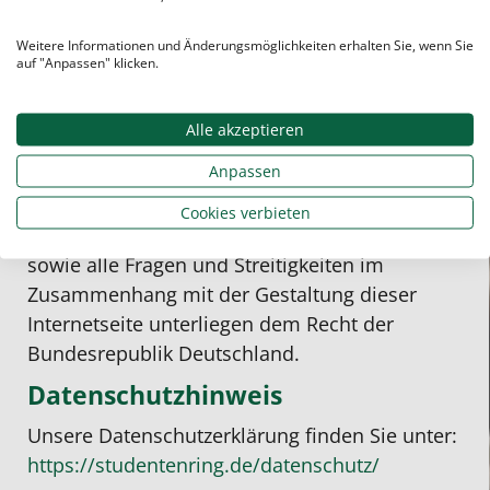
übernehmen, da diese Inhalte außerhalb
unseres Verantwortungsbereichs liegen und
Weitere Informationen und Änderungsmöglichkeiten erhalten Sie, wenn Sie
auf "Anpassen" klicken.
wir auf die zukünftige Gestaltung keinen
Einfluss haben. Sollten aus Ihrer Sicht Inhalte
Alle akzeptieren
gegen geltendes Recht verstoßen oder
unangemessen sein, teilen Sie uns dies bitte
Anpassen
mit.
Cookies verbieten
Die rechtlichen Hinweise auf dieser Seite
sowie alle Fragen und Streitigkeiten im
Zusammenhang mit der Gestaltung dieser
Internetseite unterliegen dem Recht der
Bundesrepublik Deutschland.
Datenschutzhinweis
Unsere Datenschutzerklärung finden Sie unter:
https://studentenring.de/datenschutz/