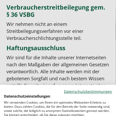
Verbraucherstreitbeilegung gem.
§ 36 VSBG
Wir nehmen nicht an einem
Streitbeilegungsverfahren vor einer
Verbraucherschlichtungsstelle teil.
Haftungsausschluss
Wir sind für die Inhalte unserer Internetseiten
nach den Maßgaben der allgemeinen Gesetzen
verantwortlich. Alle Inhalte werden mit der
gebotenen Sorgfalt und nach bestem Wissen
erstellt. Soweit wir auf unseren Internetseiten
Datenschutzbestimmungen
mittels Hyperlink auf Internetseiten Dritter
Datenschutzeinstellungen
verweisen, können wir keine Gewähr für die
Wir verwenden Cookies, um Ihnen ein optimales Webseiten-Erlebnis zu
fortwährende Aktualität, Richtigkeit und
bieten. Dazu zählen Cookies, die für den Betrieb der Seite notwendig sind,
sowie solche, die lediglich zu anonymen Statistikzwecken genutzt werden.
Vollständigkeit der verlinkten Inhalte
Sie können entscheiden, ob Sie diese zulassen möchten.