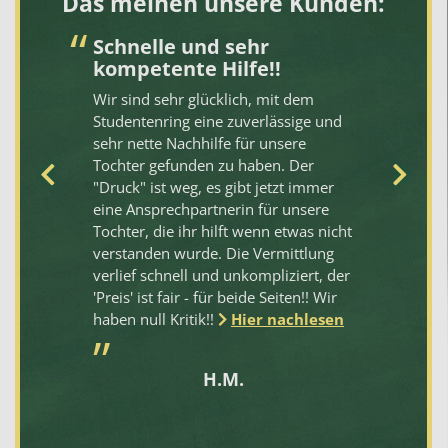
Das meinen unsere Kunden:
Schnelle und sehr
T
kompetente Hilfe!!
it
De
Wir sind sehr glücklich, mit dem
he
Studentenring eine zuverlässige und
ko
mt
sehr nette Nachhilfe für unsere
ve
Tochter gefunden zu haben. Der
Wa
rr
"Druck" ist weg, es gibt jetzt immer
gu
d
eine Ansprechpartnerin für unsere
he
Tochter, die ihr hilft wenn etwas nicht
zu
verstanden wurde. Die Vermittlung
pa
er
verlief schnell und unkompliziert, der
he
l
'Preis' ist fair - für beide Seiten!! Wir
Ic
haben null Kritik!!
Hier nachlesen
we
,
fa
Hi
H.M.
en