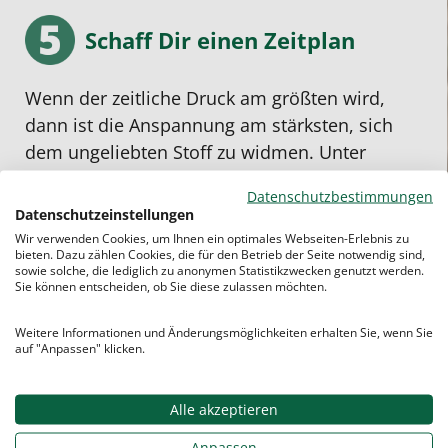
Schaff Dir einen Zeitplan
Wenn der zeitliche Druck am größten wird,
dann ist die Anspannung am stärksten, sich
dem ungeliebten Stoff zu widmen. Unter
Zeitdruck zu lernen ist
meistens ineffizient
Datenschutzbestimmungen
und nervenaufreibend
.
Datenschutzeinstellungen
Wir verwenden Cookies, um Ihnen ein optimales Webseiten-Erlebnis zu
Deshalb den Lernstoff über einen längeren
bieten. Dazu zählen Cookies, die für den Betrieb der Seite notwendig sind,
Zeitraum „zerstückeln“.
Zeitpunkte
für Freizeit
sowie solche, die lediglich zu anonymen Statistikzwecken genutzt werden.
Sie können entscheiden, ob Sie diese zulassen möchten.
und Pausen bestimmen.
Tage
zum
Wiederholen einplanen. Auf diese Weise kann
Weitere Informationen und Änderungsmöglichkeiten erhalten Sie, wenn Sie
sich der Stoff am besten verfestigen. Dann
auf "Anpassen" klicken.
fühlst du dich auch viel ruhiger bei der
Schulaufgabe
.
Alle akzeptieren
Anpassen