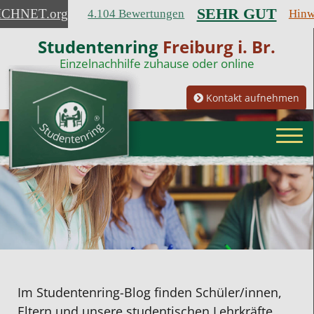
SEHR GUT
ICHNET
.org
4.104 Bewertungen
Hinw
Studentenring
Freiburg i. Br.
Einzelnachhilfe zuhause oder online
Kontakt aufnehmen
Im Studentenring-Blog finden Schüler/innen,
Eltern und unsere studentischen Lehrkräfte